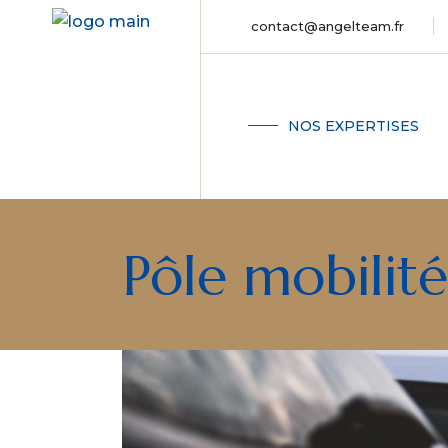
contact@angelteam.fr
NOS EXPERTISES
PÔLE SOCIAL
Pôle mobilité
PÔLE FINANCE ET
TRÉSORERIE
PÔLE FISCAL
PÔLE MOBILIT
PÔLE PROFIT REC
ET ACHATS
PÔLE CROISSANCE
EXTERNE ET MARC