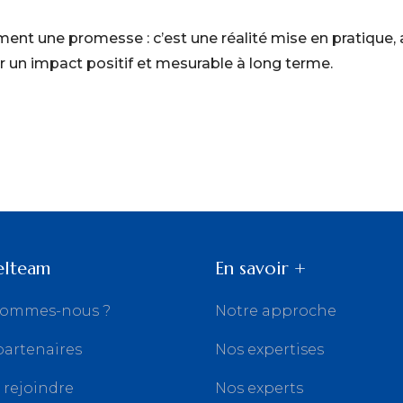
ement une promesse : c’est une
réalité mise en pratique,
ur un
impact positif et mesurable à long terme.
elteam
En savoir +
sommes-nous ?
Notre approche
partenaires
Nos expertises
 rejoindre
Nos experts