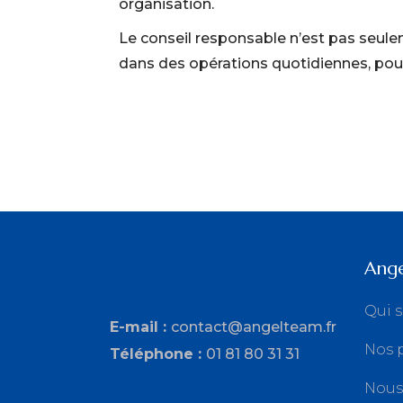
organisation.
Le conseil responsable n’est pas seul
dans des opérations quotidiennes
, po
Ang
Qui 
E-mail :
contact@angelteam.fr
Nos 
Téléphone :
01 81 80 31 31
Nous