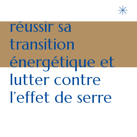
Skip
CARBONE® pour
to
the
content
réussir sa
transition
énergétique et
lutter contre
l’effet de serre